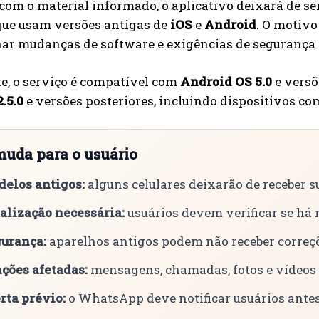
 com o material informado, o aplicativo deixará de 
 que usam versões antigas de
iOS
e
Android
. O motiv
r mudanças de software e exigências de segurança 
e, o serviço é compatível com
Android OS 5.0
e versõ
.5.0
e versões posteriores, incluindo dispositivos c
muda para o usuário
elos antigos:
alguns celulares deixarão de receber s
alização necessária:
usuários devem verificar se há 
urança:
aparelhos antigos podem não receber correç
ções afetadas:
mensagens, chamadas, fotos e vídeos 
rta prévio:
o WhatsApp deve notificar usuários antes