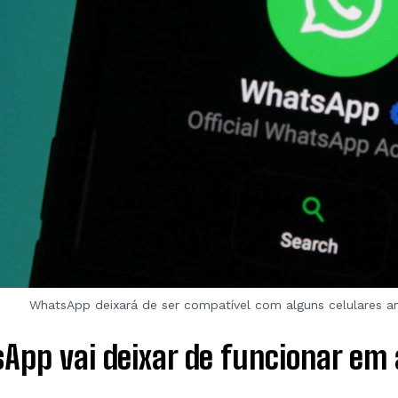
WhatsApp deixará de ser compatível com alguns celulares a
App vai deixar de funcionar em 