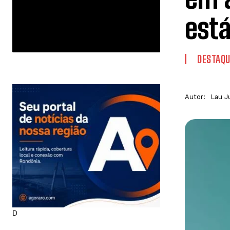
está
DESTAQU
Autor:
Lau J
D