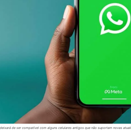
eixará de ser compatível com alguns celulares antigos que não suportam novas atual