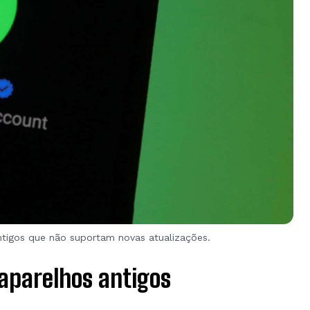
ntigos que não suportam novas atualizações.
aparelhos antigos