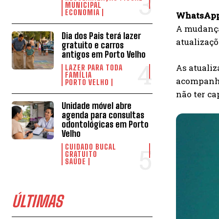
MUNICIPAL
ECONOMIA
WhatsApp 
A mudança
Dia dos Pais terá lazer
atualizaçõ
gratuito e carros
antigos em Porto Velho
As atualiz
LAZER PARA TODA
FAMÍLIA
acompanha
PORTO VELHO
não ter ca
Unidade móvel abre
agenda para consultas
odontológicas em Porto
Velho
CUIDADO BUCAL
GRATUITO
SAÚDE
ÚLTIMAS