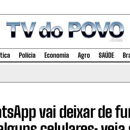
ítica
Polícia
Economia
Agro
SAÚDE
Bra
sApp vai deixar de fu
lguns celulares; veja 