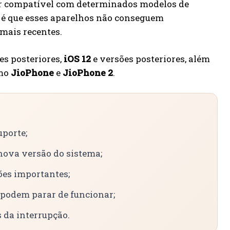
ser compatível com determinados modelos de
o é que esses aparelhos não conseguem
mais recentes.
es posteriores,
iOS 12
e versões posteriores, além
omo
JioPhone
e
JioPhone 2
.
uporte;
nova versão do sistema;
ões importantes;
podem parar de funcionar;
 da interrupção.