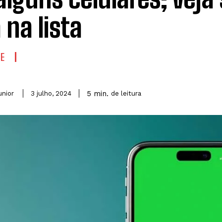
 na lista
E
5
min.
unior
de leitura
3 julho, 2024