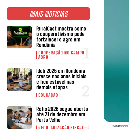
MAIS NOTÍCIAS
RuralCast mostra como
o cooperativismo pode
fortalecer o agro em
Rondônia
COOPERAÇÃO NO CAMPO
AGRO
Ideb 2025 em Rondônia
cresce nos anos iniciais
e fica estável nas
demais etapas
EDUCAÇÃO
Refis 2026 segue aberto
até 31 de dezembro em
Porto Velho
WhatsApp d
REGULARIZAÇÃO FISCAL