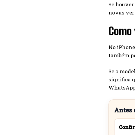
Se houver 
novas vers
Como v
No iPhone
também pod
Se o model
significa 
WhatsApp 
Antes 
Confir