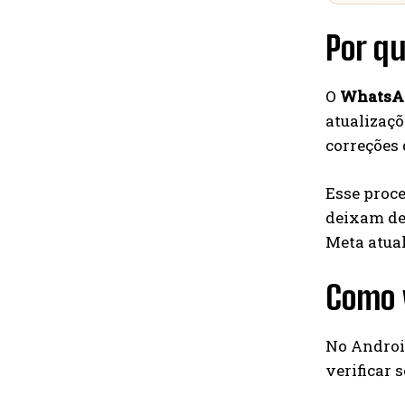
Por q
O
WhatsAp
atualizaçõ
correções
Esse proc
deixam de 
Meta atua
Como v
No Android
verificar 