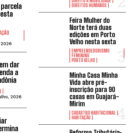
DIREITO À MOBILIDADE
e parcela
DIREITOS HUMANOS
nesta
Feira Mulher do
Norte terá duas
AÇÃO
edições em Porto
Velho nesta sexta
, 2026
EMPREENDEDORISMO
FEMININO
PORTO VELHO
dem dar
renda a
Minha Casa Minha
ndônia
Vida abre pré-
inscrição para 90
M
casas em Guajará-
ulho, 2026
Mirim
CADASTRO HABITACIONAL
HABITAÇÃO
iar
termina
Reforma Tributária: