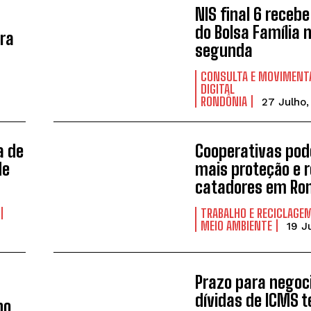
NIS final 6 receb
do Bolsa Família 
ara
segunda
CONSULTA E MOVIMENT
DIGITAL
RONDÔNIA
27 Julho
a de
Cooperativas po
de
mais proteção e 
catadores em Ro
TRABALHO E RECICLAGE
MEIO AMBIENTE
19 J
Prazo para negoc
dívidas de ICMS 
no