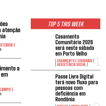
ções
TOP 5 THIS WEEK
a atenção
nia
Casamento
Comunitário 2026
EXTERIOR
será neste sábado
6
em Porto Velho
CASAMENTO E CIDADANIA
ASSISTÊNCIA SOCIAL
imento a
s em
Passe Livre Digital
terá novo fluxo para
pessoas com
 CAMPO
deficiência em
6
Rondônia