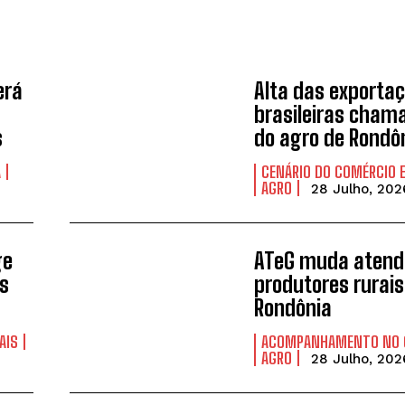
erá
Alta das exporta
brasileiras cham
s
do agro de Rondô
A
CENÁRIO DO COMÉRCIO 
AGRO
28 Julho, 202
ge
ATeG muda atend
s
produtores rurai
Rondônia
AIS
ACOMPANHAMENTO NO
AGRO
28 Julho, 202