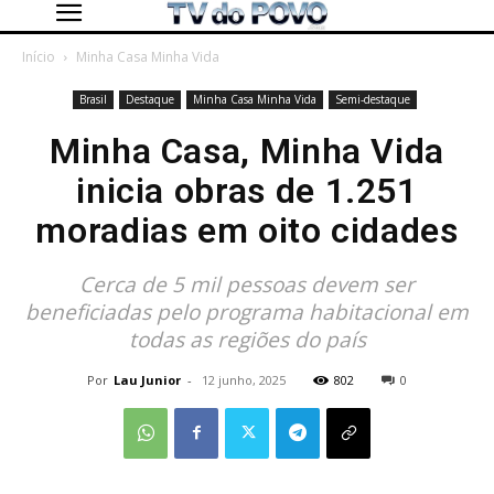
Início
Minha Casa Minha Vida
Brasil
Destaque
Minha Casa Minha Vida
Semi-destaque
Minha Casa, Minha Vida
inicia obras de 1.251
moradias em oito cidades
Cerca de 5 mil pessoas devem ser
beneficiadas pelo programa habitacional em
todas as regiões do país
Por
Lau Junior
-
12 junho, 2025
802
0