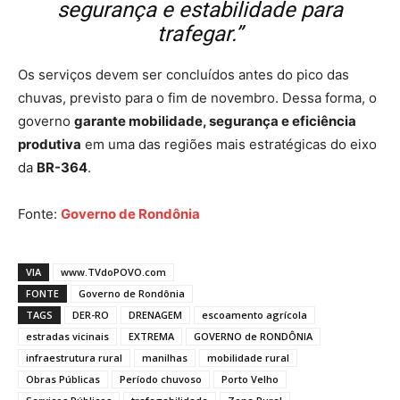
segurança e estabilidade para
trafegar.”
Os serviços devem ser concluídos antes do pico das
chuvas, previsto para o fim de novembro. Dessa forma, o
governo
garante mobilidade, segurança e eficiência
produtiva
em uma das regiões mais estratégicas do eixo
da
BR-364
.
Fonte:
Governo de Rondônia
VIA
www.TVdoPOVO.com
FONTE
Governo de Rondônia
TAGS
DER-RO
DRENAGEM
escoamento agrícola
estradas vicinais
EXTREMA
GOVERNO de RONDÔNIA
infraestrutura rural
manilhas
mobilidade rural
Obras Públicas
Período chuvoso
Porto Velho