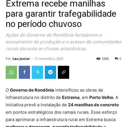
Extrema recebe manilhas
para garantir trafegabilidade
no período chuvoso
Ações do Governo de Rondônia fortalecem o
escoamento da produção e o acesso de comunidades
rurais durante as chuvas amazônicas.
Por
Lau Junior
-
11 novembro, 2025
1265
0
O
Governo de Rondônia
intensificou as obras de
infraestrutura no distrito de
Extrema
, em
Porto Velho
. A
iniciativa prevê a instalação de
24 manilhas de concreto
em pontos estratégicos dos ramais rurais. Esse esforço
para aprimorar a infraestrutura rural em Extrema busca
melhorar a drenagem
,
garantir trafegabilidade
e