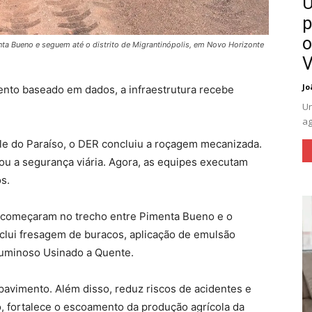
U
p
o
nta Bueno e seguem até o distrito de Migrantinópolis, em Novo Horizonte
V
Jo
nto baseado em dados, a infraestrutura recebe
Un
ag
le do Paraíso, o DER concluiu a roçagem mecanizada.
ou a segurança viária. Agora, as equipes executam
s.
s começaram no trecho entre Pimenta Bueno e o
inclui fresagem de buracos, aplicação de emulsão
tuminoso Usinado a Quente.
 pavimento. Além disso, reduz riscos de acidentes e
, fortalece o escoamento da produção agrícola da