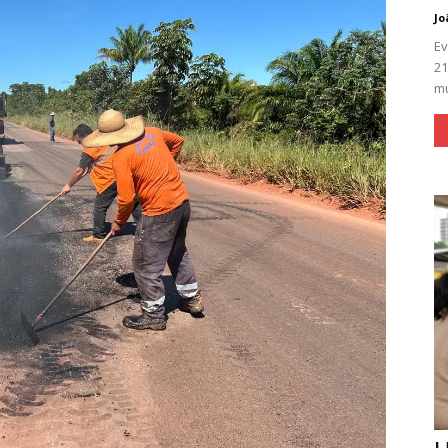
Jo
Ev
21
mú