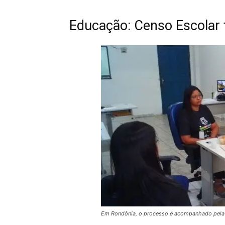
Educação: Censo Escolar 
Em Rondônia, o processo é acompanhado pela S