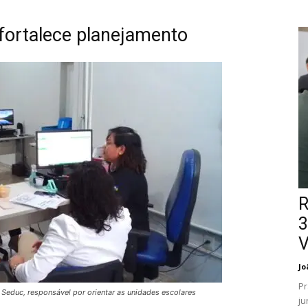
fortalece planejamento
R
3
V
Jo
Pr
educ, responsável por orientar as unidades escolares
ju