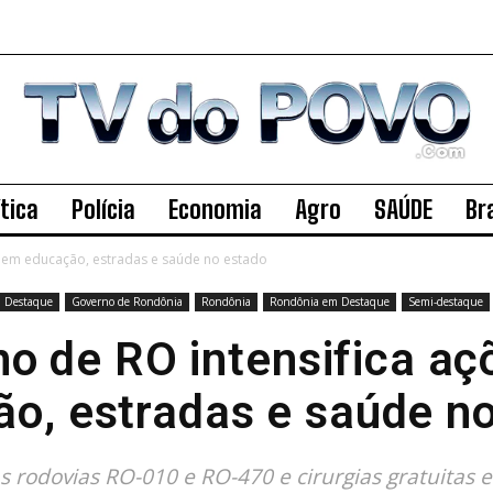
ítica
Polícia
Economia
Agro
SAÚDE
Bra
s em educação, estradas e saúde no estado
Destaque
Governo de Rondônia
Rondônia
Rondônia em Destaque
Semi-destaque
o de RO intensifica a
o, estradas e saúde n
 rodovias RO-010 e RO-470 e cirurgias gratuita