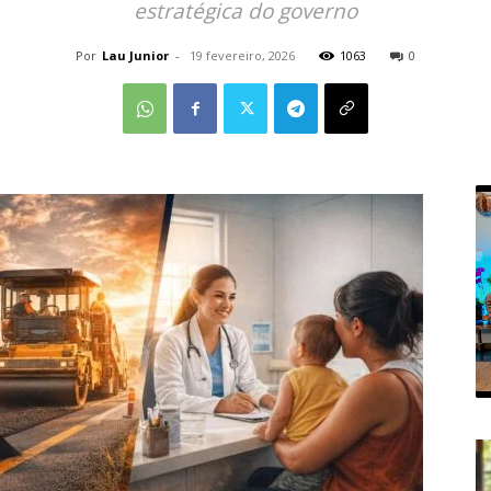
estratégica do governo
Por
Lau Junior
-
19 fevereiro, 2026
1063
0