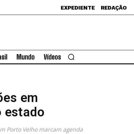
EXPEDIENTE
REDAÇÃO
sil
Mundo
Vídeos
ções em
o estado
s em Porto Velho marcam agenda