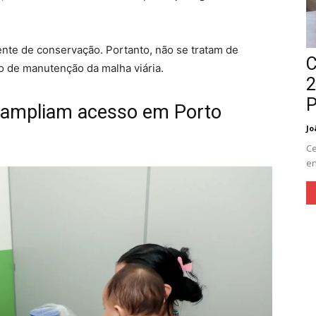
te de conservação. Portanto, não se tratam de
C
o de manutenção da malha viária.
2
P
as ampliam acesso em Porto
Jo
Ce
en