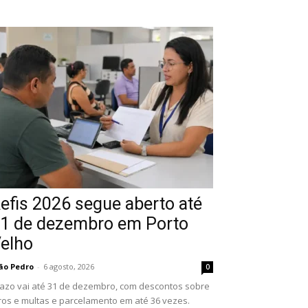
efis 2026 segue aberto até
1 de dezembro em Porto
elho
ão Pedro
-
6 agosto, 2026
0
azo vai até 31 de dezembro, com descontos sobre
ros e multas e parcelamento em até 36 vezes.