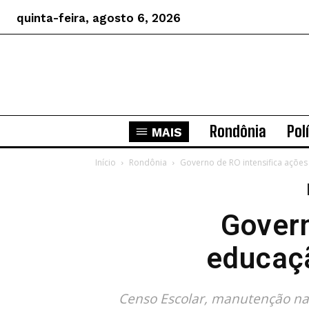
quinta-feira, agosto 6, 2026
Rondônia
Pol
MAIS
Início
Rondônia
Governo de RO intensifica açõe
Govern
educaçã
Censo Escolar, manutenção nas