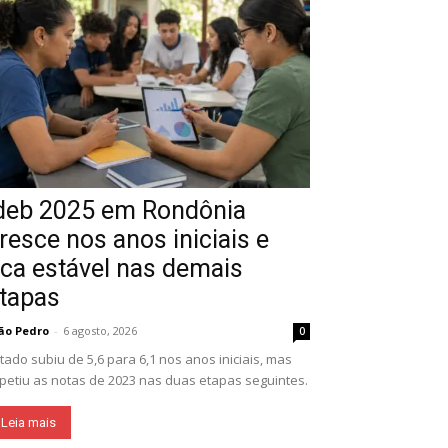
deb 2025 em Rondônia
resce nos anos iniciais e
ica estável nas demais
tapas
ão Pedro
-
6 agosto, 2026
0
tado subiu de 5,6 para 6,1 nos anos iniciais, mas
petiu as notas de 2023 nas duas etapas seguintes.
Leia mais