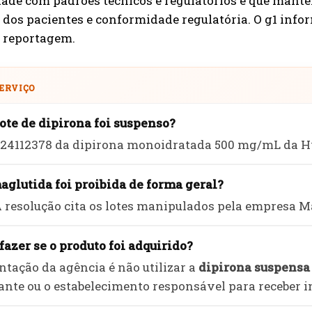
ade com padrões técnicos e regulatórios e que man
 dos pacientes e conformidade regulatória. O g1 inf
a reportagem.
SERVIÇO
lote de dipirona foi suspenso?
e 24112378 da dipirona monoidratada 500 mg/mL da 
aglutida foi proibida de forma geral?
A resolução cita os lotes manipulados pela empresa M
fazer se o produto foi adquirido?
ntação da agência é não utilizar a
dipirona suspensa
ante ou o estabelecimento responsável para receber i