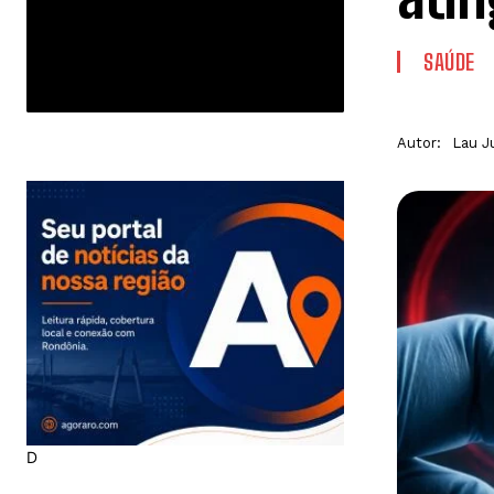
SAÚDE
Autor:
Lau J
D