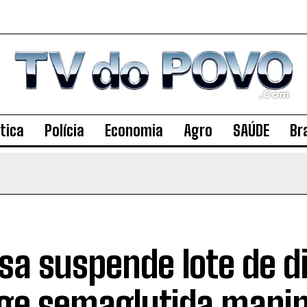
ítica
Polícia
Economia
Agro
SAÚDE
Bra
sa suspende lote de d
nge semaglutida mani