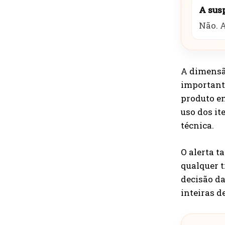
A sus
Não. 
A dimensão
importante
produto em
uso dos it
técnica.
O alerta t
qualquer 
decisão da
inteiras 