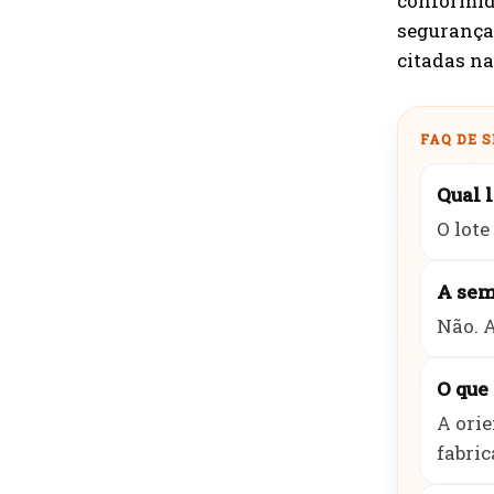
conformid
segurança
citadas n
FAQ DE 
Qual 
O lot
A sem
Não. 
O que 
A orie
fabric