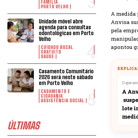
FAMÍLIA
PORTO VELHO
A medida p
Unidade móvel abre
Anvisa sus
agenda para consultas
pela empr
odontológicas em Porto
manipulad
Velho
apontou gr
CUIDADO BUCAL
GRATUITO
SAÚDE
EXPLICA
Casamento Comunitário
2026 será neste sábado
em Porto Velho
O que ac
A Anv
CASAMENTO E
CIDADANIA
suspe
ASSISTÊNCIA SOCIAL
lote i
medid
ÚLTIMAS