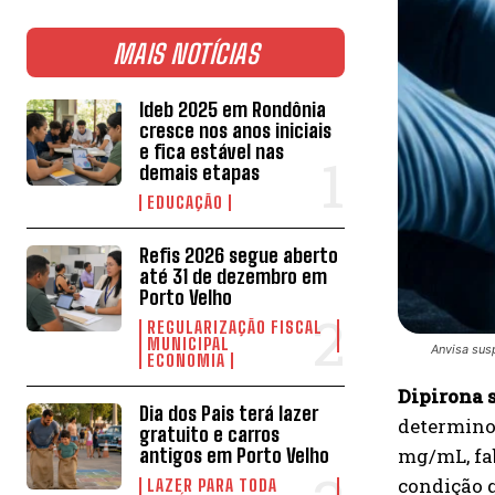
MAIS NOTÍCIAS
Ideb 2025 em Rondônia
cresce nos anos iniciais
e fica estável nas
demais etapas
EDUCAÇÃO
Refis 2026 segue aberto
até 31 de dezembro em
Porto Velho
REGULARIZAÇÃO FISCAL
MUNICIPAL
Anvisa susp
ECONOMIA
Dipirona 
Dia dos Pais terá lazer
determinou
gratuito e carros
antigos em Porto Velho
mg/mL, fab
condição 
LAZER PARA TODA