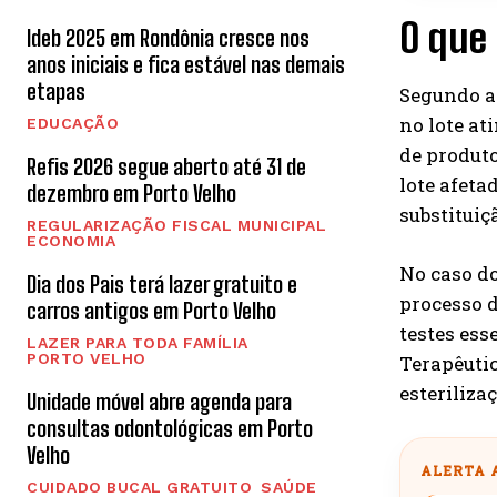
O que 
Ideb 2025 em Rondônia cresce nos
anos iniciais e fica estável nas demais
etapas
Segundo a 
no lote at
EDUCAÇÃO
de produto
Refis 2026 segue aberto até 31 de
lote afeta
dezembro em Porto Velho
substituiç
REGULARIZAÇÃO FISCAL MUNICIPAL
ECONOMIA
No caso d
Dia dos Pais terá lazer gratuito e
processo d
carros antigos em Porto Velho
testes ess
LAZER PARA TODA FAMÍLIA
PORTO VELHO
Terapêuti
esteriliza
Unidade móvel abre agenda para
consultas odontológicas em Porto
Velho
ALERTA 
CUIDADO BUCAL GRATUITO
SAÚDE