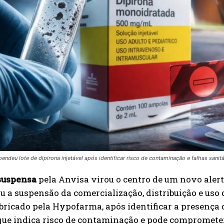
endeu lote de dipirona injetável após identificar risco de contaminação e falhas sanitá
suspensa
pela Anvisa virou o centro de um novo alert
 a suspensão da comercialização, distribuição e uso
ricado pela Hypofarma, após identificar a presença d
que indica risco de contaminação e pode compromete