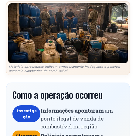
Materiais apreendidos indicam armazenamento inadequado e possível
comércio clandestino de combustível.
Como a operação ocorreu
Informações apontaram
um
Investiga
ção
ponto ilegal de venda de
combustível na região.
Policiais encontraram
o
Flagrante