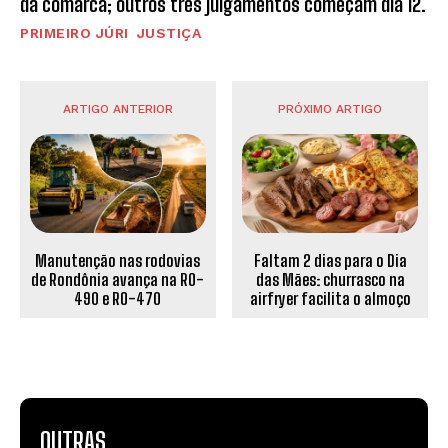
da comarca; outros três julgamentos começam dia 12.
PRIMEIRO JÚRI
JUSTIÇA
ARTIGO ANTERIOR
PRÓXIMO ARTIGO
Manutenção nas rodovias
Faltam 2 dias para o Dia
de Rondônia avança na RO-
das Mães: churrasco na
490 e RO-470
airfryer facilita o almoço
OUTRAS