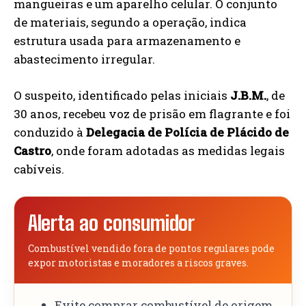
mangueiras e um aparelho celular. O conjunto
de materiais, segundo a operação, indica
estrutura usada para armazenamento e
abastecimento irregular.
O suspeito, identificado pelas iniciais
J.B.M.
, de
30 anos, recebeu voz de prisão em flagrante e foi
conduzido à
Delegacia de Polícia de Plácido de
Castro
, onde foram adotadas as medidas legais
cabíveis.
Alerta ao consumidor
Combustível vendido fora de pontos regulares pode
expor motoristas e moradores a riscos graves.
Evite comprar combustível de origem