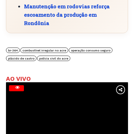
Manutenção em rodovias reforça
escoamento da produção em
Rondônia
br-364
combustível irregular no acre
operação consumo seguro
plácido de castro
polícia civil do acre
AO VIVO