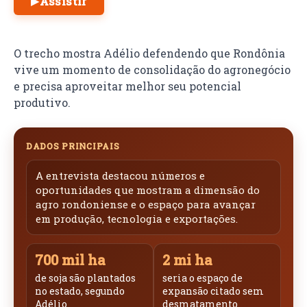
Assistir
▶
O trecho mostra Adélio defendendo que Rondônia
vive um momento de consolidação do agronegócio
e precisa aproveitar melhor seu potencial
produtivo.
DADOS PRINCIPAIS
A entrevista destacou números e
oportunidades que mostram a dimensão do
agro rondoniense e o espaço para avançar
em produção, tecnologia e exportações.
700 mil ha
2 mi ha
de soja são plantados
seria o espaço de
no estado, segundo
expansão citado sem
Adélio
desmatamento