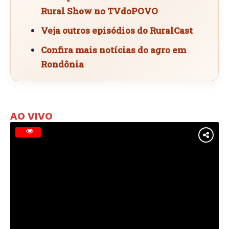
Rural Show no TVdoPOVO
Veja outros episódios do RuralCast
Confira mais notícias do agro em
Rondônia
AO VIVO