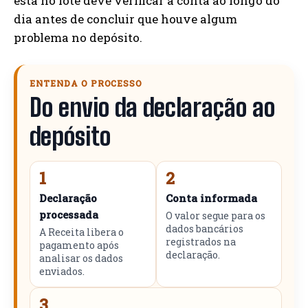
está no lote deve verificar a conta ao longo do
dia antes de concluir que houve algum
problema no depósito.
ENTENDA O PROCESSO
Do envio da declaração ao
depósito
1
2
Declaração
Conta informada
processada
O valor segue para os
dados bancários
A Receita libera o
registrados na
pagamento após
declaração.
analisar os dados
enviados.
3