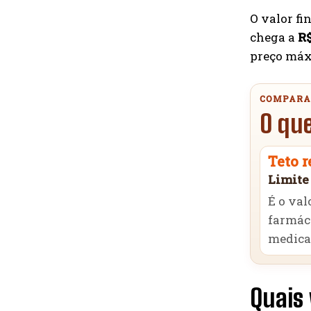
O valor fi
chega a
R$
preço máx
COMPARA
O que
Teto r
Limit
É o val
farmác
medica
Quais 