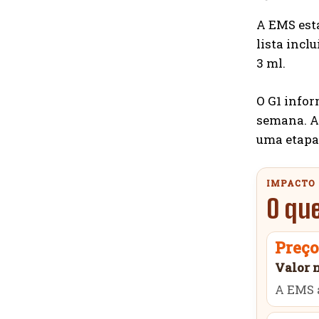
A EMS está
lista incl
3 ml.
O G1 info
semana. At
uma etapa 
IMPACTO
O que
Preço
Valor 
A EMS a