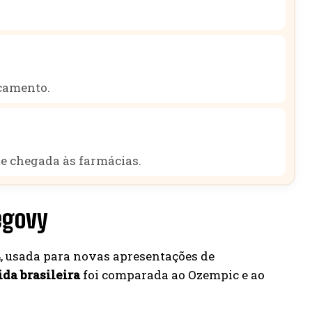
camento.
de chegada às farmácias.
egovy
4
, usada para novas apresentações de
da brasileira
foi comparada ao Ozempic e ao