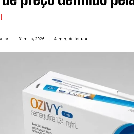
4
min.
unior
de leitura
31 maio, 2026