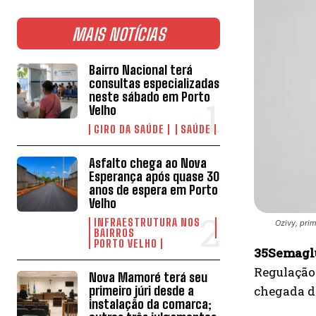
MAIS NOTÍCIAS
Bairro Nacional terá
consultas especializadas
neste sábado em Porto
Velho
GIRO DA SAÚDE
SAÚDE
Asfalto chega ao Nova
Esperança após quase 30
anos de espera em Porto
Velho
INFRAESTRUTURA NOS
Ozivy, pri
BAIRROS
PORTO VELHO
35Semaglu
Regulação
Nova Mamoré terá seu
primeiro júri desde a
chegada do
instalação da comarca;