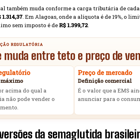
nal também muda conforme a carga tributária de cada 
 1.314,37
. Em Alagoas, onde a alíquota é de 19%, o lim
imo sem imposto é de
R$ 1.399,72
.
ÇÃO REGULATÓRIA
 muda entre teto e preço de ve
egulatório
Preço de mercado
e máximo
Definição comercial
or acima do qual a
É o valor que a EMS ai
ia não pode vender o
anunciar para o consum
mento.
versões da semaglutida brasilei