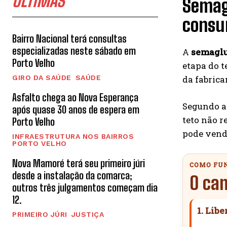
ÚLTIMAS
Semagl
consu
Bairro Nacional terá consultas
especializadas neste sábado em
A
semaglu
Porto Velho
etapa do t
GIRO DA SAÚDE
SAÚDE
da fabrica
Asfalto chega ao Nova Esperança
Segundo a
após quase 30 anos de espera em
teto não r
Porto Velho
pode vende
INFRAESTRUTURA NOS BAIRROS
PORTO VELHO
Nova Mamoré terá seu primeiro júri
COMO FU
desde a instalação da comarca;
O ca
outros três julgamentos começam dia
12.
1. Libe
PRIMEIRO JÚRI
JUSTIÇA