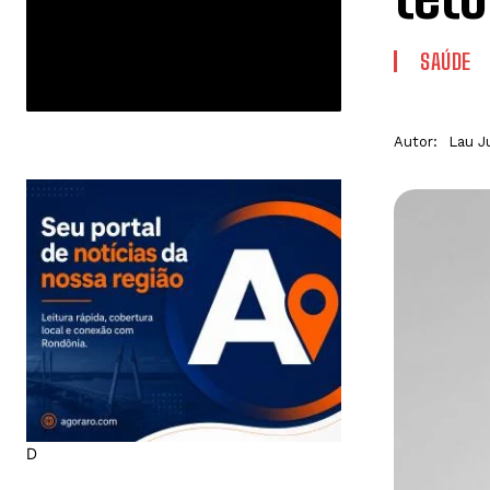
SAÚDE
Autor:
Lau J
D