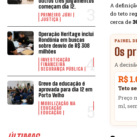
outros três julgamentos
A definiç
começam dia 12.
do teto re
PRIMEIRO JÚRI
JUSTIÇA
cerca de
3
Operação Heritage inclui
Rondônia em buscas
PAINEL D
sobre desvio de R$ 308
Os pr
milhões
INVESTIGAÇÃO
A decisã
FINANCEIRA
SEGURANÇA PÚBLICA
R$ 1.
Greve da educação é
Teto s
aprovada para dia 12 em
Porto Velho
Preço m
MOBILIZAÇÃO NA
ml, se
EDUCAÇÃO
EDUCAÇÃO