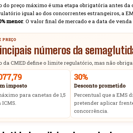
ão do preço máximo é uma etapa obrigatória antes da
gulatório igual ao dos concorrentes estrangeiros, a E
0% menor
. O valor final de mercado e a data de vend
E PREÇO
incipais números da semaglutida
o da CMED define o limite regulatório, mas não obriga
077,79
30%
em imposto
Desconto prometido
áximo para canetas de 1,5
Percentual que a EMS d
m ICMS.
pretender aplicar frent
concorrência.