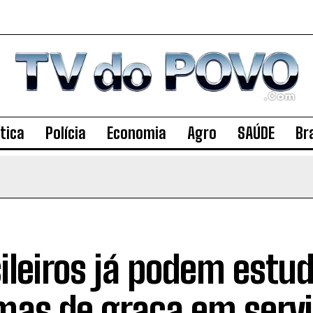
ítica
Polícia
Economia
Agro
SAÚDE
Bra
ileiros já podem estu
mas de graça em serv