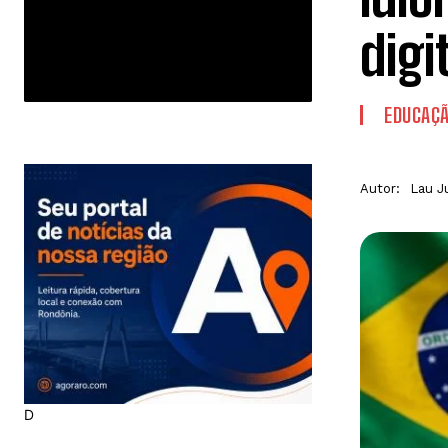
digi
EDUCAÇ
Autor:
Lau J
D