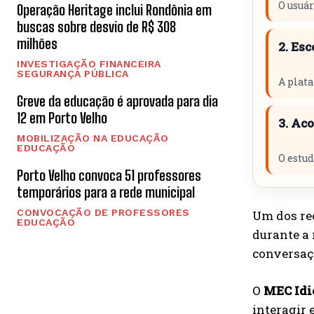
O usuár
Operação Heritage inclui Rondônia em
buscas sobre desvio de R$ 308
milhões
2. Es
INVESTIGAÇÃO FINANCEIRA
SEGURANÇA PÚBLICA
A plata
Greve da educação é aprovada para dia
12 em Porto Velho
3. Ac
MOBILIZAÇÃO NA EDUCAÇÃO
EDUCAÇÃO
O estud
Porto Velho convoca 51 professores
temporários para a rede municipal
CONVOCAÇÃO DE PROFESSORES
Um dos rec
EDUCAÇÃO
durante a 
conversaç
O
MEC Id
interagir 