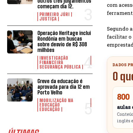
outros três julgamentos
com acesso
começam dia 12.
ferramenta
PRIMEIRO JÚRI
JUSTIÇA
Segundo as
Operação Heritage inclui
facilitar 
Rondônia em buscas
sobre desvio de R$ 308
emprestado
milhões
INVESTIGAÇÃO
FINANCEIRA
DADOS PR
SEGURANÇA PÚBLICA
O qu
Greve da educação é
aprovada para dia 12 em
Porto Velho
800
MOBILIZAÇÃO NA
EDUCAÇÃO
aulas
EDUCAÇÃO
Conteúd
inglês 