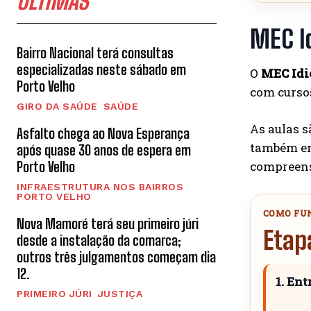
ÚLTIMAS
MEC Id
Bairro Nacional terá consultas
especializadas neste sábado em
O
MEC Id
Porto Velho
com cursos
GIRO DA SAÚDE
SAÚDE
As aulas s
Asfalto chega ao Nova Esperança
também enc
após quase 30 anos de espera em
Porto Velho
compreens
INFRAESTRUTURA NOS BAIRROS
PORTO VELHO
COMO FU
Nova Mamoré terá seu primeiro júri
Etap
desde a instalação da comarca;
outros três julgamentos começam dia
12.
1. Ent
PRIMEIRO JÚRI
JUSTIÇA