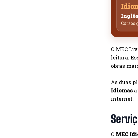
Idio
Inglês
Cursos g
O MEC Liv
leitura. E
obras maio
As duas pl
Idiomas
a
internet.
Serviç
O
MEC Id