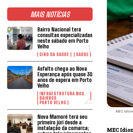
MAIS NOTÍCIAS
Bairro Nacional terá
consultas especializadas
neste sábado em Porto
Velho
GIRO DA SAÚDE
SAÚDE
Asfalto chega ao Nova
Esperança após quase 30
anos de espera em Porto
Velho
INFRAESTRUTURA NOS
BAIRROS
PORTO VELHO
MEC Idioma
Nova Mamoré terá seu
primeiro júri desde a
instalação da comarca;
MEC Idio