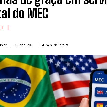
tal do MEC
ÃO
4
min.
unior
de leitura
1 junho, 2026