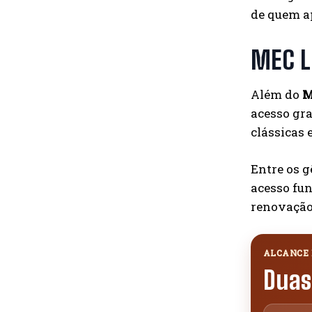
de quem a
MEC Li
Além do
M
acesso gra
clássicas e
Entre os g
acesso fun
renovação
ALCANCE 
Duas