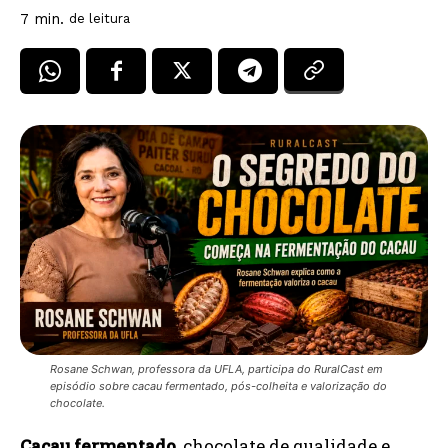
7
min.
de leitura
Rosane Schwan, professora da UFLA, participa do RuralCast em
episódio sobre cacau fermentado, pós-colheita e valorização do
chocolate.
Cacau fermentado
, chocolate de qualidade e