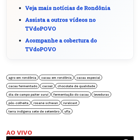
Veja mais notícias de Rondônia
Assista a outros vídeos no
TVdoPOVO
Acompanhe a cobertura do
TVdoPOVO
agro em rondônia
cacau em rondônia
cacau especial
cacau fermentado
cacoal
chocolate de qualidade
dia de campo paiter suruí
fermentação do cacau
leveduras
pós-colheita
rosane schwan
ruralcast
terra indígena sete de setembro
ufla
AO VIVO