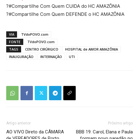
?
#Compartilhe Com Quem CUIDA do HC AMAZÔNIA
?
#Compartilhe Com Quem DEFENDE o HC AMAZÔNIA
VIA
TVdoPOVO.com
FONTE
TVdoPOVO.com
TAGS
CENTRO CIRÚRGICO
HOSPITAL de AMOR AMAZÔNIA
INAUGURAÇÃO
INTERNAÇÃO
UTI
Artigo anterior
Próximo artigo
AO VIVO Direto da CÂMARA
BBB 19: Carol, Elana e Paula
de VEREADORES de Porto
formam novo paredão no