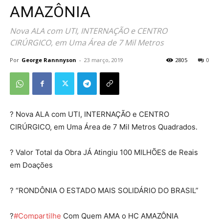
AMAZÔNIA
Nova ALA com UTI, INTERNAÇÃO e CENTRO
CIRÚRGICO, em Uma Área de 7 Mil Metros
Por
George Rannnyson
-
23 março, 2019
2805
0
?
Nova ALA com UTI, INTERNAÇÃO e CENTRO
CIRÚRGICO, em Uma Área de 7 Mil Metros Quadrados.
?
Valor Total da Obra JÁ Atingiu 100 MILHÕES de Reais
em Doações
?
“RONDÔNIA O ESTADO MAIS SOLIDÁRIO DO BRASIL”
?
#
Compartilhe
Com Quem AMA o HC AMAZÔNIA