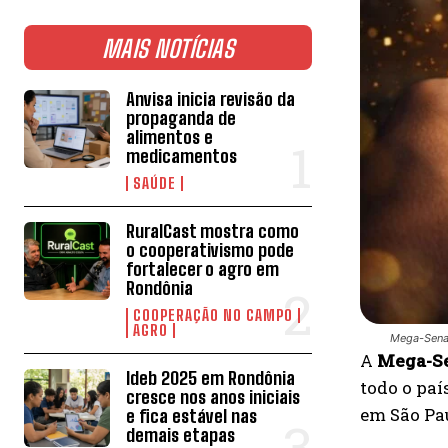
MAIS NOTÍCIAS
Anvisa inicia revisão da
propaganda de
alimentos e
medicamentos
SAÚDE
RuralCast mostra como
o cooperativismo pode
fortalecer o agro em
Rondônia
COOPERAÇÃO NO CAMPO
AGRO
Mega-Sena 
A
Mega-Se
Ideb 2025 em Rondônia
todo o paí
cresce nos anos iniciais
em São Pa
e fica estável nas
demais etapas