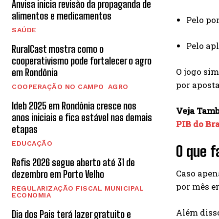
Anvisa inicia revisão da propaganda de
alimentos e medicamentos
Pelo por
SAÚDE
Pelo apl
RuralCast mostra como o
cooperativismo pode fortalecer o agro
O jogo sim
em Rondônia
por aposta
COOPERAÇÃO NO CAMPO
AGRO
Ideb 2025 em Rondônia cresce nos
Veja Tam
anos iniciais e fica estável nas demais
PIB do Bra
etapas
EDUCAÇÃO
O que f
Refis 2026 segue aberto até 31 de
Caso apena
dezembro em Porto Velho
por mês e
REGULARIZAÇÃO FISCAL MUNICIPAL
ECONOMIA
Além disso
Dia dos Pais terá lazer gratuito e