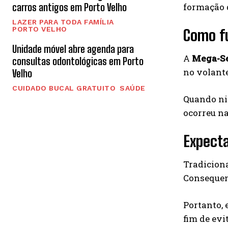
carros antigos em Porto Velho
formação d
LAZER PARA TODA FAMÍLIA
PORTO VELHO
Como f
Unidade móvel abre agenda para
A
Mega-S
consultas odontológicas em Porto
no volante
Velho
CUIDADO BUCAL GRATUITO
SAÚDE
Quando nin
ocorreu na
Expecta
Tradicion
Consequen
Portanto, 
fim de evi