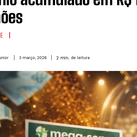
hões
E
2
min.
unior
de leitura
3 março, 2026