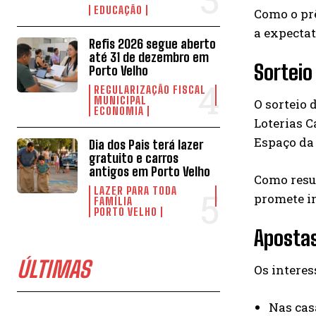
EDUCAÇÃO
Como o prê
a expectat
Refis 2026 segue aberto
até 31 de dezembro em
Sorteio
Porto Velho
REGULARIZAÇÃO FISCAL
MUNICIPAL
O sorteio 
ECONOMIA
Loterias C
Espaço da 
Dia dos Pais terá lazer
gratuito e carros
antigos em Porto Velho
Como resul
LAZER PARA TODA
promete i
FAMÍLIA
PORTO VELHO
Aposta
ÚLTIMAS
Os interes
Nas cas