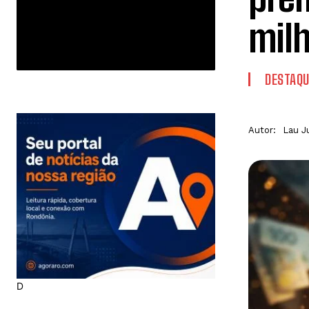
mil
DESTAQU
Autor:
Lau J
D