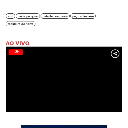
anp
bacia potiguar
petróleo no ceará
poço artesiano
tabuleiro do norte
AO VIVO