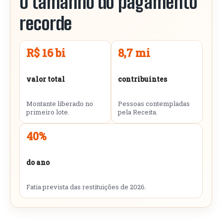
O tamanho do pagamento
recorde
R$ 16 bi
8,7 mi
valor total
contribuintes
Montante liberado no
Pessoas contempladas
primeiro lote.
pela Receita.
40%
do ano
Fatia prevista das restituições de 2026.