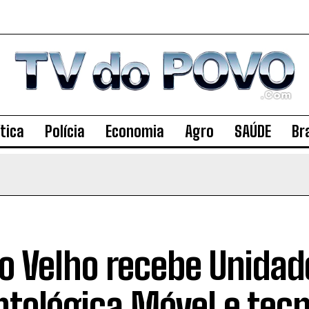
ítica
Polícia
Economia
Agro
SAÚDE
Bra
o Velho recebe Unidad
tológica Móvel e tecn