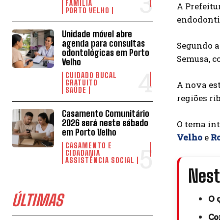
FAMÍLIA
A Prefeitu
PORTO VELHO
endodontia
Unidade móvel abre
agenda para consultas
Segundo a 
odontológicas em Porto
Semusa, co
Velho
CUIDADO BUCAL
GRATUITO
A nova est
SAÚDE
regiões ri
Casamento Comunitário
2026 será neste sábado
O tema int
em Porto Velho
Velho
e
R
CASAMENTO E
CIDADANIA
ASSISTÊNCIA SOCIAL
Nest
ÚLTIMAS
O 
Co