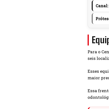
Canal:
Prótes
Equi
Para o Cen
seis local
Esses equ
maior pre
Essa frent
odontológ