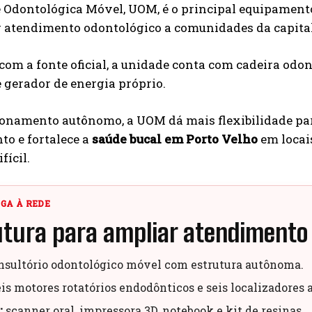
 Odontológica Móvel, UOM, é o principal equipamento
 atendimento odontológico a comunidades da capital, d
com a fonte oficial, a unidade conta com cadeira odont
e gerador de energia próprio.
onamento autônomo, a UOM dá mais flexibilidade para
o e fortalece a
saúde bucal em Porto Velho
em locai
fícil.
EGA À REDE
utura para ampliar atendimento
sultório odontológico móvel com estrutura autônoma.
is motores rotatórios endodônticos e seis localizadores a
:
scanner oral, impressora 3D, notebook e kit de resinas.