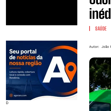
inéd
SAÚDE
Autor:
João 
D