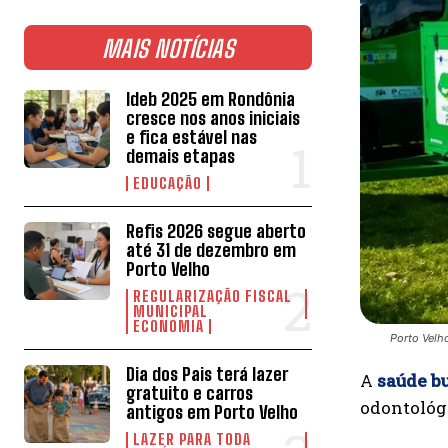
MAIS NOTÍCIAS
Ideb 2025 em Rondônia
cresce nos anos iniciais
e fica estável nas
demais etapas
EDUCAÇÃO
Refis 2026 segue aberto
até 31 de dezembro em
Porto Velho
REGULARIZAÇÃO FISCAL
MUNICIPAL
ECONOMIA
Porto Velh
Dia dos Pais terá lazer
A
saúde b
gratuito e carros
odontológi
antigos em Porto Velho
LAZER PARA TODA