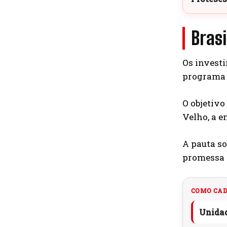
Bras
Os investi
programa f
O objetivo
Velho, a e
A pauta s
promessa 
COMO CAD
Unida