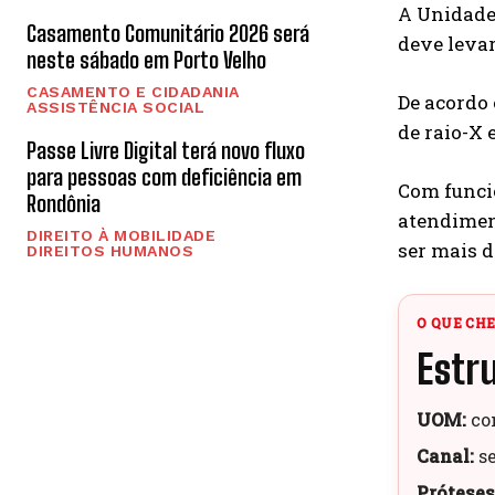
A Unidade
Casamento Comunitário 2026 será
deve levar
neste sábado em Porto Velho
CASAMENTO E CIDADANIA
De acordo 
ASSISTÊNCIA SOCIAL
de raio-X 
Passe Livre Digital terá novo fluxo
para pessoas com deficiência em
Com funci
Rondônia
atendiment
DIREITO À MOBILIDADE
ser mais di
DIREITOS HUMANOS
O QUE CH
Estr
UOM:
con
Canal:
se
Próteses