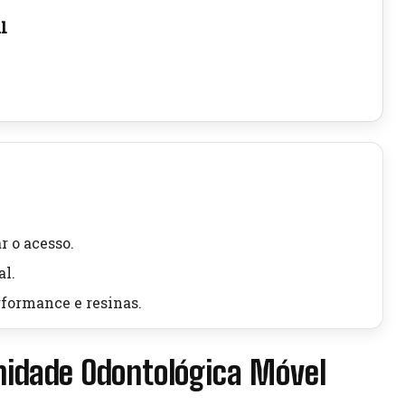
l
r o acesso.
l.
rformance e resinas.
nidade Odontológica Móvel