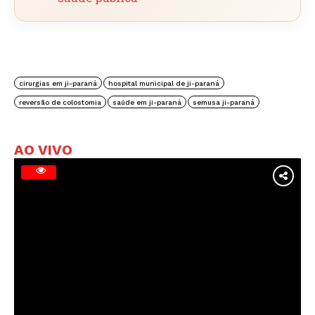
cirurgias em ji-paraná
hospital municipal de ji-paraná
reversão de colostomia
saúde em ji-paraná
semusa ji-paraná
AO VIVO