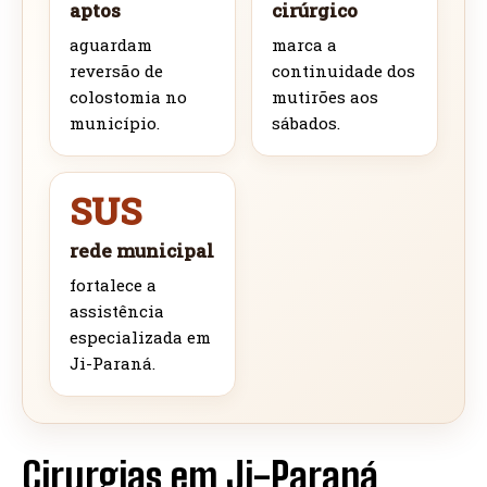
aptos
cirúrgico
aguardam
marca a
reversão de
continuidade dos
colostomia no
mutirões aos
município.
sábados.
SUS
rede municipal
fortalece a
assistência
especializada em
Ji-Paraná.
Cirurgias em Ji-Paraná