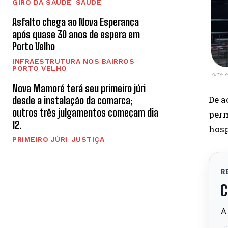
GIRO DA SAÚDE
SAÚDE
Asfalto chega ao Nova Esperança
após quase 30 anos de espera em
Porto Velho
INFRAESTRUTURA NOS BAIRROS
PORTO VELHO
Arte 
Nova Mamoré terá seu primeiro júri
De a
desde a instalação da comarca;
outros três julgamentos começam dia
perm
12.
hosp
PRIMEIRO JÚRI
JUSTIÇA
R
C
A