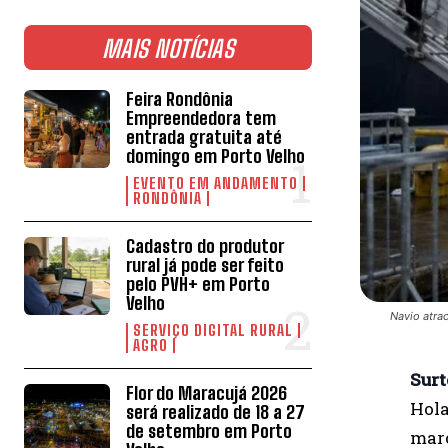
MAIS NOTÍCIAS
Feira Rondônia
Empreendedora tem
entrada gratuita até
domingo em Porto Velho
EVENTO EM ANDAMENTO
RONDÔNIA
Cadastro do produtor
rural já pode ser feito
pelo PVH+ em Porto
Velho
Navio atra
SERVIÇO DIGITAL RURAL
AGRO
Surt
Flor do Maracujá 2026
Hola
será realizado de 18 a 27
de setembro em Porto
marc