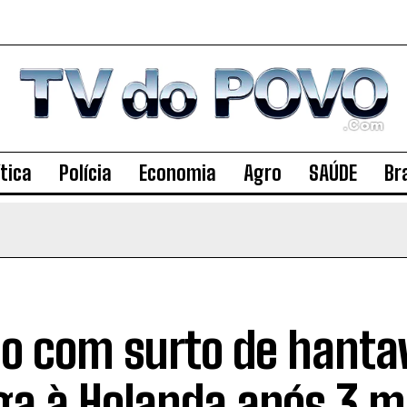
ítica
Polícia
Economia
Agro
SAÚDE
Bra
o com surto de hanta
ga à Holanda após 3 m