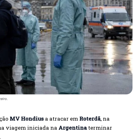
eiro.
ição
MV Hondius
a atracar em
Roterdã
, na
uma viagem iniciada na
Argentina
terminar
.