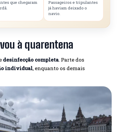
ntes que chegaram
Passageiros e tripulantes
rdã.
já haviam deixado o
navio.
evou à quarentena
de
desinfecção completa
. Parte dos
o individual
, enquanto os demais