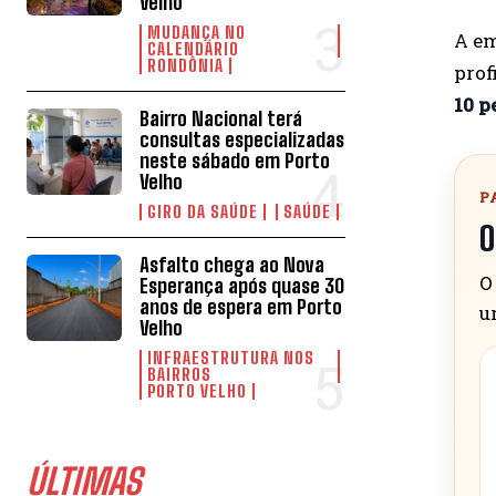
Velho
MUDANÇA NO
A em
CALENDÁRIO
RONDÔNIA
prof
10 p
Bairro Nacional terá
consultas especializadas
neste sábado em Porto
Velho
P
GIRO DA SAÚDE
SAÚDE
O
Asfalto chega ao Nova
O
Esperança após quase 30
anos de espera em Porto
u
Velho
INFRAESTRUTURA NOS
BAIRROS
PORTO VELHO
ÚLTIMAS