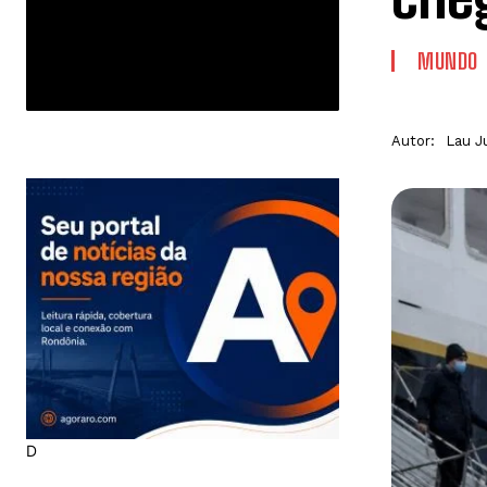
MUNDO
Autor:
Lau J
D