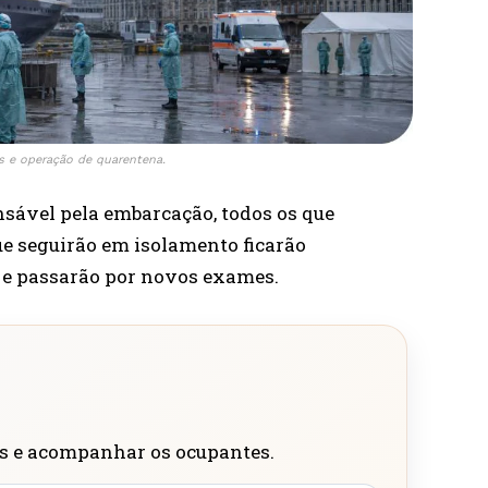
us e operação de quarentena.
nsável pela embarcação, todos os que
e seguirão em isolamento ficarão
e passarão por novos exames.
os e acompanhar os ocupantes.