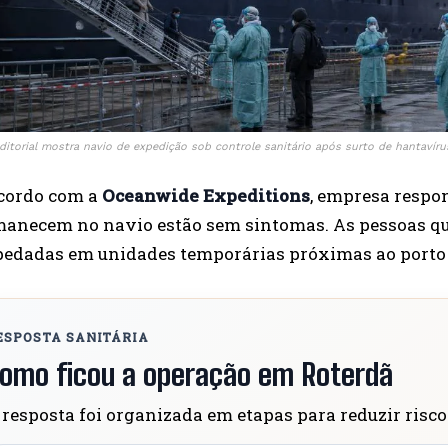
editorial mostra navio de expedição sob controle sanitário após surto de hantavír
cordo com a
Oceanwide Expeditions
, empresa respo
anecem no navio estão sem sintomas. As pessoas qu
edadas em unidades temporárias próximas ao porto 
ESPOSTA SANITÁRIA
omo ficou a operação em Roterdã
 resposta foi organizada em etapas para reduzir risc