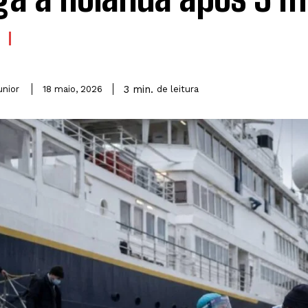
3
min.
unior
de leitura
18 maio, 2026