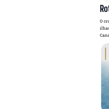
Ro
O cr
ilha
Caná