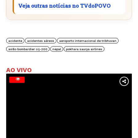
Veja outras notícias no TVdoPOVO
acidente
acidentes aéreos
aeroporto internacional de tribhuvan
avião bombardier crj-200
nepal
pokhara saurya airlines
AO VIVO