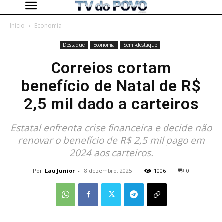
Início
Economia
Destaque
Economia
Semi-destaque
Correios cortam
benefício de Natal de R$
2,5 mil dado a carteiros
Estatal enfrenta crise financeira e decide não
renovar o benefício de R$ 2,5 mil pago em
2024 aos carteiros.
Por
Lau Junior
-
8 dezembro, 2025
1006
0