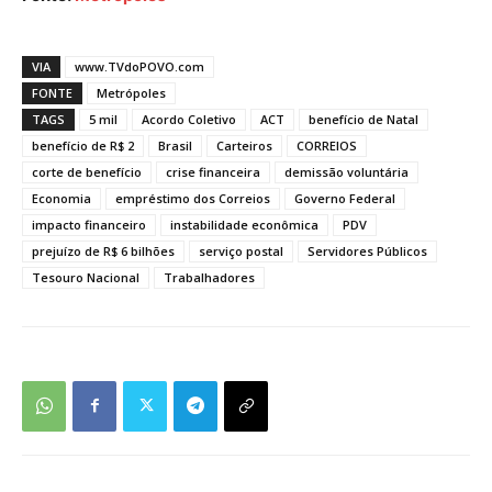
VIA
www.TVdoPOVO.com
FONTE
Metrópoles
TAGS
5 mil
Acordo Coletivo
ACT
benefício de Natal
benefício de R$ 2
Brasil
Carteiros
CORREIOS
corte de benefício
crise financeira
demissão voluntária
Economia
empréstimo dos Correios
Governo Federal
impacto financeiro
instabilidade econômica
PDV
prejuízo de R$ 6 bilhões
serviço postal
Servidores Públicos
Tesouro Nacional
Trabalhadores